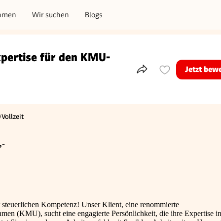
hmen
Wir suchen
Blogs
xpertise für den KMU-
Jetzt bew
Teile dieses Inserat
Vollzeit
schäftigungsart
,-
r steuerlichen Kompetenz! Unser Klient, eine renommierte
men (KMU), sucht eine engagierte Persönlichkeit, die ihre Expertise in