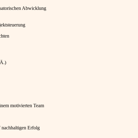
isatorischen Abwicklung
jektsteuerung
chten
Ä.)
einem motivierten Team
f nachhaltigen Erfolg