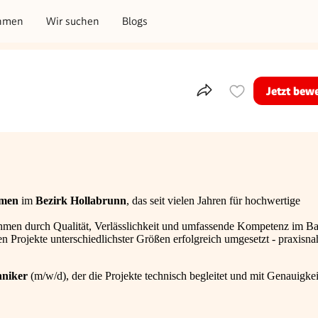
hmen
Wir suchen
Blogs
Jetzt bew
Teile dieses Inserat
men
im
Bezirk Hollabrunn
, das seit vielen Jahren für hochwertige
nehmen durch Qualität, Verlässlichkeit und umfassende Kompetenz im B
Projekte unterschiedlichster Größen erfolgreich umgesetzt - praxisna
hniker
(m/w/d), der die Projekte technisch begleitet und mit Genauigke