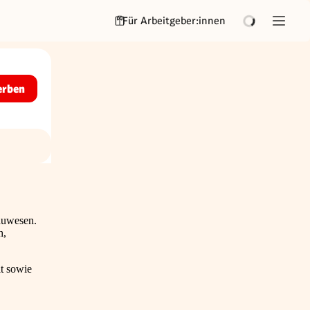
Für Arbeitgeber:innen
erben
auwesen.
h,
it sowie