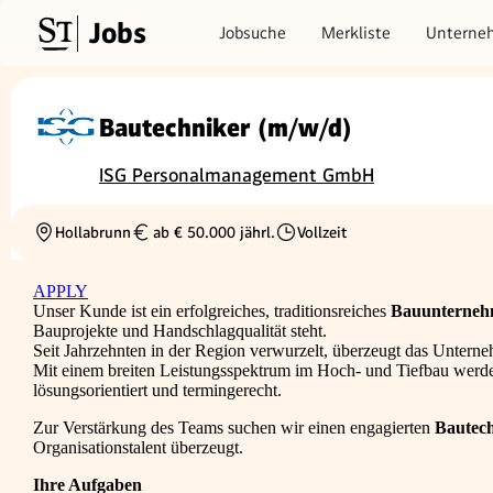
Jobs
Jobsuche
Merkliste
Unterne
Bautechniker (m/w/d)
ISG Personalmanagement GmbH
Hollabrunn
ab € 50.000 jährl.
Vollzeit
Ortschaft
Gehalt
Beschäftigungsart
APPLY
Unser Kunde ist ein erfolgreiches, traditionsreiches
Bauunterneh
Bauprojekte und Handschlagqualität steht.
Seit Jahrzehnten in der Region verwurzelt, überzeugt das Unter
Mit einem breiten Leistungsspektrum im Hoch- und Tiefbau werden 
lösungsorientiert und termingerecht.
Zur Verstärkung des Teams suchen wir einen engagierten
Bautec
Organisationstalent überzeugt.
Ihre Aufgaben