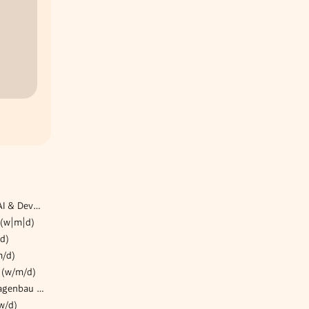
Senior Consultant für SAP AI & Development
 (w|m|d)
d)
m/d)
 (w/m/d)
Verfahrenstechniker*in Anlagenbau (m/w/d)
w/d)