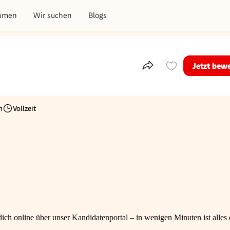
hmen
Wir suchen
Blogs
Jetzt bew
Teile dieses Inserat
h
Vollzeit
Beschäftigungsart
ch online über unser Kandidatenportal – in wenigen Minuten ist alles e