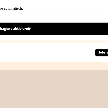
he automatisch.
hagent aktivieren
Jobs 