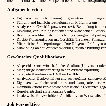
übernimmt und Mandanten kompetent bei Jahresabschlussprüfungen 
Aufgabenbereich
Eigenverantwortliche Planung, Organisation und Leitung 
Führung und fachliche Begleitung von Prüfungsteams
Analyse von Geschäftsprozessen sowie Beurteilung intern
Erstellung von Prüfungsberichten und Management Letters
Beratung von Mandanten in rechnungslegungs- und prüfun
Direkte Kommunikation mit Geschäftsführungen, Finanzlei
Mitarbeit bei Sonderprüfungen, Due Diligence-Prüfungen un
Mitwirkung an der Weiterentwicklung interner Prüfungssta
Gewünschte Qualifikationen
Abgeschlossenes wirtschaftliches Studium (Universität ode
Mehrjährige Berufserfahrung in der Wirtschaftsprüfung
Sehr gute Kenntnisse in UGB und in IFRS
Analytisches Denkvermögen und ausgeprägtes Zahlenverst
Eigenverantwortliche, strukturierte und lösungsorientierte A
Kommunikationsstärke sowie professionelles Auftreten ge
Reisebereitschaft im regionalen Umfeld
Idealerweise fortgeschrittene Ausbildung zur Wirtschaftsprü
Job Perspektive