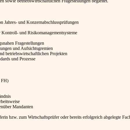
sowie betriebswirtschaftlichen Fragestellungen begleitet.
von Jahres- und Konzernabschlussprüfungen
er Kontroll- und Risikomanagementsysteme
gsnahen Fragestellungen
tungen und Aufsichtsgremien
d betriebswirtschaftlichen Projekten
ndards und Prozesse
r FH)
ändnis
rbeitsweise
genüber Mandanten
ferin bzw. zum Wirtschaftsprüfer oder bereits erfolgreich abgelegte Fa