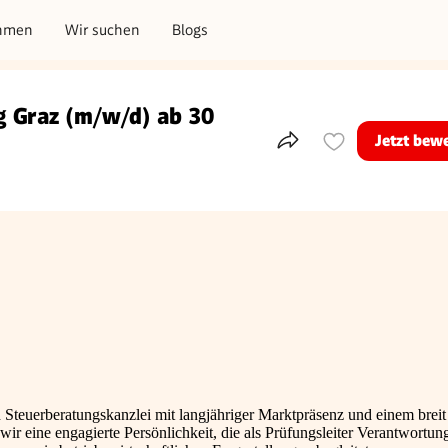
hmen
Wir suchen
Blogs
g Graz (m/w/d) ab 30
Jetzt bew
Teile dieses Inserat
 Steuerberatungskanzlei mit langjähriger Marktpräsenz und einem breit
ir eine engagierte Persönlichkeit, die als Prüfungsleiter Verantwortun