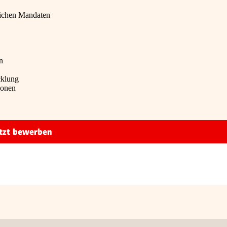
eichen Mandaten
n
cklung
ionen
tzt bewerben