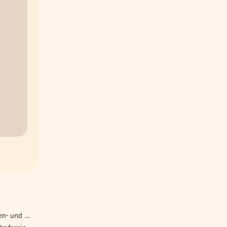
Lehre Elektrotechnik Anlagen- und Betriebstechnik / Automatisierungs- und Prozessleittechnik (w/m/d)