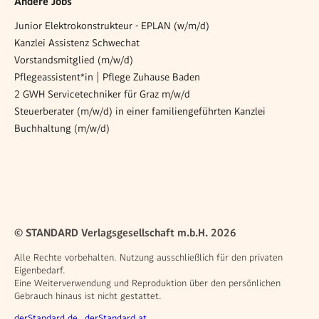
Andere Jobs
Junior Elektrokonstrukteur - EPLAN (w/m/d)
Kanzlei Assistenz Schwechat
Vorstandsmitglied (m/w/d)
Pflegeassistent*in | Pflege Zuhause Baden
2 GWH Servicetechniker für Graz m/w/d
Steuerberater (m/w/d) in einer familiengeführten Kanzlei
Buchhaltung (m/w/d)
© STANDARD Verlagsgesellschaft m.b.H. 2026
Alle Rechte vorbehalten. Nutzung ausschließlich für den privaten
Eigenbedarf.
Eine Weiterverwendung und Reproduktion über den persönlichen
Gebrauch hinaus ist nicht gestattet.
Weitere Angebote
derStandard.de
derStandard.at