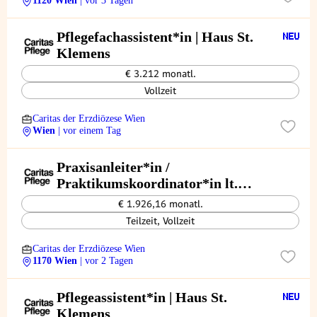
1120 Wien
| vor 3 Tagen
Pflegefachassistent*in | Haus St.
Klemens
€ 3.212 monatl.
Vollzeit
Caritas der Erzdiözese Wien
Wien
| vor einem Tag
Praxisanleiter*in /
Praktikumskoordinator*in lt.
GuKG § 64 Caritas Pflege Zuhause
€ 1.926,16 monatl.
Dornbach - 1170
Teilzeit, Vollzeit
Caritas der Erzdiözese Wien
1170 Wien
| vor 2 Tagen
Pflegeassistent*in | Haus St.
Klemens