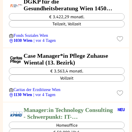
DGKP für die
Gesundheitsberatung Wien 1450
(26/02/KS)
€ 3.422,29 monatl.
Teilzeit, Vollzeit
Fonds Soziales Wien
1030 Wien
| vor 4 Tagen
Case Manager*in Pflege Zuhause
Wiental (13. Bezirk)
€ 3.563,4 monatl.
Vollzeit
Caritas der Erzdiözese Wien
1130 Wien
| vor 4 Tagen
Manager:in Technology Consulting
- Schwerpunkt: IT-
Projektmanagement (Health
Homeoffice
Care/KIS)