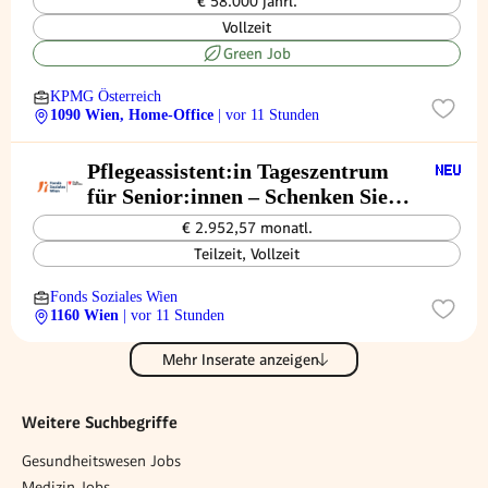
€ 58.000 jährl.
Vollzeit
Green Job
KPMG Österreich
1090 Wien, Home-Office
| vor 11 Stunden
Pflegeassistent:in Tageszentrum
für Senior:innen – Schenken Sie
(sich) Lebensqualität! (26/07/WPB)
€ 2.952,57 monatl.
Teilzeit, Vollzeit
Fonds Soziales Wien
1160 Wien
| vor 11 Stunden
Mehr Inserate anzeigen
Weitere Suchbegriffe
Gesundheitswesen Jobs
Medizin Jobs