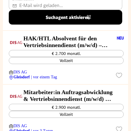
Suchagent aktivieren
HAK/HTL Absolvent für den
Vertriebsinnendienst (m/w/d) –
Automotive
€ 2.700 monatl.
Vollzeit
DIS AG
Gleisdorf
| vor einem Tag
Mitarbeiter:in Auftragsabwicklung
& Vertriebsinnendienst (m/w/d) –
im Automotive Handel
€ 2.900 monatl.
Vollzeit
DIS AG
Gleisdorf
| vor 3 Tagen