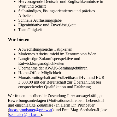
Hervorragende Deutsch- und Englischkenntnisse in
Wort und Schrift
Selbständiges, lösungsorientiertes und präzises
Arbeiten
Schnelle Auffassungsgabe
Eigeninitiative und Zuverlässigkeit
Teamfähigkeit
Wir bieten
Abwechslungsreiche Tätigkeiten
Modernes Arbeitsumfeld im Zentrum von Wien
Langfristige Zukunftsperspektive und
Entwicklungsmöglichkeiten
Übernahme der AWAK-Seminargebühren
Home-Office Möglichkeit
Monatsbruttogehalt auf Vollzeitbasis iHv mind EUR
3.500,00 mit der Bereitschaft zur Überzahlung bei
entsprechender Qualifikation und Erfahrung
Wir freuen uns über die Zusendung Ihrer aussagekräftigen
Bewerbungsunterlagen (Motivationsschreiben, Lebenslauf
und einschlägige Zeugnisse) an Herrn Dr. Prunbauer
(
lucas.prunbauer@prlaw.at
) und Frau Mag. Seethaler-Rijkse
(
seethaler@prlaw.at
).