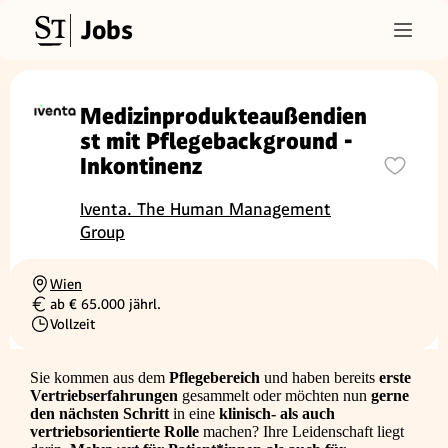
Jobs
Medizinprodukteaußendien
st mit Pflegebackground -
Inkontinenz
Iventa. The Human Management
Group
Wien
Ortschaft
ab € 65.000 jährl.
Gehalt
Vollzeit
Beschäftigungsart
Sie kommen aus dem
Pflegebereich
und haben bereits
erste
Vertriebserfahrungen
gesammelt oder möchten nun
gerne
den nächsten Schritt
in eine
klinisch- als auch
vertriebsorientierte Rolle
machen? Ihre Leidenschaft liegt