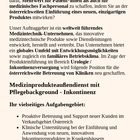
darin,
Mehrwert für Patient*innen als auch für
medizinisches Fachpersonal
zu schaffen, indem Sie an der
österreichweiten Einführung eines neuen, einzigartigen
Produktes
mitwirken?
Unser Auftraggeber ist ein
weltweit führendes
Medizintechnik-Unternehmen
, das innovative
medizintechnische Produkte sowie Dienstleistungen
entwickelt, herstellt und vertreibt. Das Unternehmen bietet
ein
globales Umfeld mit Entwicklungsmöglichkeiten
sowie zugleich ein
familiäres Betriebsklima
. Im Zuge der
Produkteinführung im Bereich
Urologie /
Inkontinenzversorgung
wird folgende Position für die
österreichweite Betreuung
von Kliniken
neu geschaffen.
Medizinprodukteaußendienst mit
Pflegebackground - Inkontinenz
Ihr vielseitiges Aufgabengebiet:
Proaktive Betreuung und Support neuer Kunden im
Verkaufsgebiet Österreich
Klinische Unterstützung bei der Einführung und
Anwendung von neuen, innovativen
Inkontinenzprodukten in Krankenhäusern