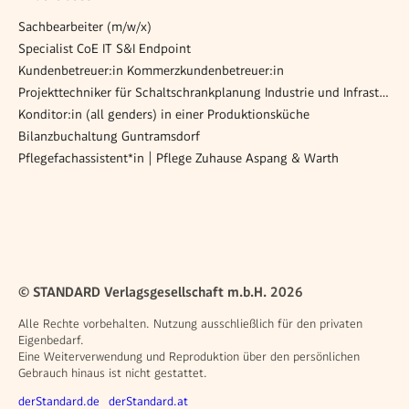
Sachbearbeiter (m/w/x)
Specialist CoE IT S&I Endpoint
Kundenbetreuer:in Kommerzkundenbetreuer:in
Projekttechniker für Schaltschrankplanung Industrie und Infrastruktur m/w/d
Konditor:in (all genders) in einer Produktionsküche
Bilanzbuchaltung Guntramsdorf
Pflegefachassistent*in | Pflege Zuhause Aspang & Warth
© STANDARD Verlagsgesellschaft m.b.H. 2026
Alle Rechte vorbehalten. Nutzung ausschließlich für den privaten
Eigenbedarf.
Eine Weiterverwendung und Reproduktion über den persönlichen
Gebrauch hinaus ist nicht gestattet.
Weitere Angebote
derStandard.de
derStandard.at