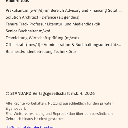
Andere Jobs
Praktikant:in (w/m/d) im Bereich Advisory and Financing Solutions - 2026
Solution Architect - Defence (all genders)
Tenure Track-Professur Literatur- und Mediendidaktik
Senior Buchhalter m/w/d
Teamleitung Wirtschaftsprüfung (m/w/d)
Officekraft (m/w/d) - Administration & Buchhaltungsunterstützung
Businesskundenbetreuung Technik Graz
© STANDARD Verlagsgesellschaft m.b.H. 2026
Alle Rechte vorbehalten. Nutzung ausschließlich für den privaten
Eigenbedarf.
Eine Weiterverwendung und Reproduktion über den persönlichen
Gebrauch hinaus ist nicht gestattet.
Weitere Angebote
derStandard.de
derStandard.at