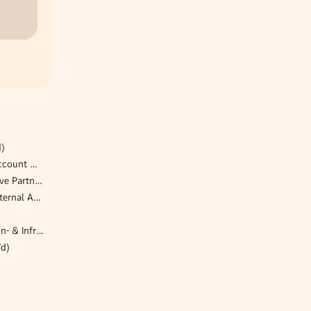
d)
Business Development & Account Manager Austria (m/f/d)
Steuerberater mit Perspektive Partnerschaft Villach (m/w/d)
Konzernrevisor (m/w/d) / Internal Audit - Logistikbranche
Geschäftsbereichsleiter Bahn- & Infrastrukturdienstleistungen (m/w/d)
/d)