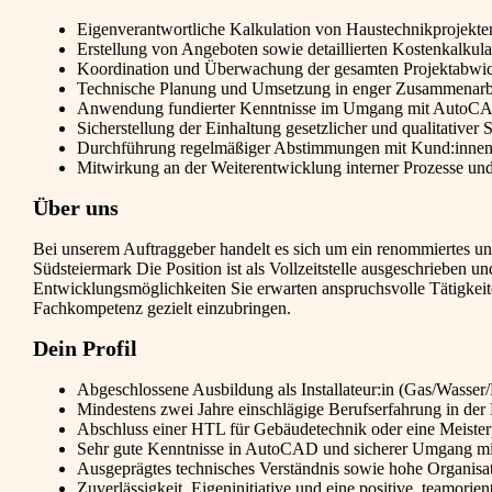
Eigenverantwortliche Kalkulation von Haustechnikprojekten
Erstellung von Angeboten sowie detaillierten Kostenkalkula
Koordination und Überwachung der gesamten Projektabwick
Technische Planung und Umsetzung in enger Zusammenarbei
Anwendung fundierter Kenntnisse im Umgang mit AutoCA
Sicherstellung der Einhaltung gesetzlicher und qualitativer
Durchführung regelmäßiger Abstimmungen mit Kund:innen u
Mitwirkung an der Weiterentwicklung interner Prozesse un
Über uns
Bei unserem Auftraggeber handelt es sich um ein renommiertes un
Südsteiermark Die Position ist als Vollzeitstelle ausgeschrieben und
Entwicklungsmöglichkeiten Sie erwarten anspruchsvolle Tätigkei
Fachkompetenz gezielt einzubringen.
Dein Profil
Abgeschlossene Ausbildung als Installateur:in (Gas/Wasser/
Mindestens zwei Jahre einschlägige Berufserfahrung in der
Abschluss einer HTL für Gebäudetechnik oder eine Meisterp
Sehr gute Kenntnisse in AutoCAD und sicherer Umgang mi
Ausgeprägtes technisches Verständnis sowie hohe Organi
Zuverlässigkeit, Eigeninitiative und eine positive, teamorien