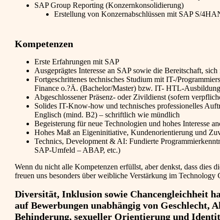
SAP Group Reporting (Konzernkonsolidierung)
Erstellung von Konzernabschlüssen mit SAP S/4HA
Kompetenzen
Erste Erfahrungen mit SAP
Ausgeprägtes Interesse an SAP sowie die Bereitschaft, sich
Fortgeschrittenes technisches Studium mit IT-/Programmiers
Finance o.?Ä. (Bachelor/Master) bzw. IT- HTL-Ausbildun
Abgeschlossener Präsenz- oder Zivildienst (sofern verpflic
Solides IT-Know-how und technisches professionelles Auft
Englisch (mind. B2) – schriftlich wie mündlich
Begeisterung für neue Technologien und hohes Interesse an
Hohes Maß an Eigeninitiative, Kundenorientierung und Zuver
Technics, Development & AI: Fundierte Programmierkenntni
SAP-Umfeld – ABAP, etc.)
Wenn du nicht alle Kompetenzen erfüllst, aber denkst, dass dies die
freuen uns besonders über weibliche Verstärkung im Technology 
Diversität, Inklusion sowie Chancengleichheit 
auf Bewerbungen unabhängig von Geschlecht, Alte
Behinderung, sexueller Orientierung und Identitä