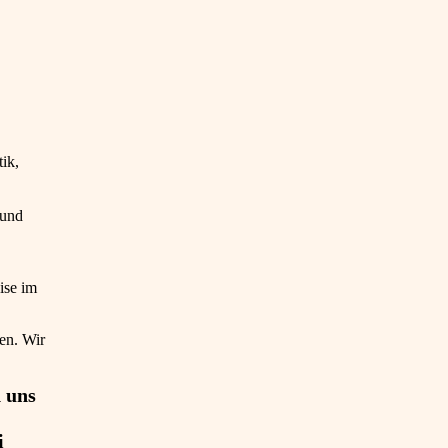
ik,
 und
ise im
ben. Wir
 uns
i