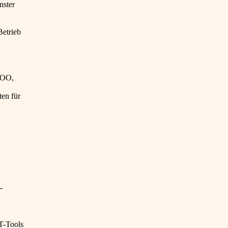
nster
Betrieb
 OO,
ten für
-
T-Tools