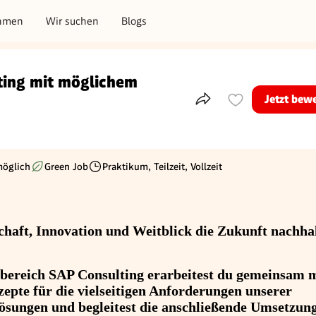
hmen
Wir suchen
Blogs
ting mit möglichem
Jetzt bew
Teile dieses Inserat
möglich
Green Job
Praktikum, Teilzeit, Vollzeit
Beschäftigungsart
chaft, Innovation und Weitblick die Zukunft nachha
lbereich SAP Consulting erarbeitest du gemeinsam 
pte für die vielseitigen Anforderungen unserer
ösungen und begleitest die anschließende Umsetzun