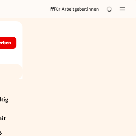
Für Arbeitgeber:innen
erben
ltig
mit
g.