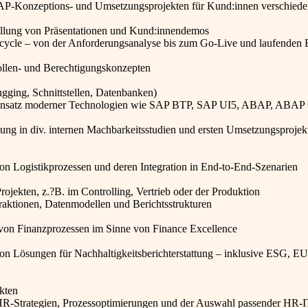
SAP-Konzeptions- und Umsetzungsprojekten für Kund:innen verschiede
ellung von Präsentationen und Kund:innendemos
cycle – von der Anforderungsanalyse bis zum Go-Live und laufenden 
llen- und Berechtigungskonzepten
gging, Schnittstellen, Datenbanken)
r Einsatz moderner Technologien wie SAP BTP, SAP UI5, ABAP, ABAP
ng in div. internen Machbarkeitsstudien und ersten Umsetzungsprojek
n Logistikprozessen und deren Integration in End-to-End-Szenarien
jekten, z.?B. im Controlling, Vertrieb oder der Produktion
aktionen, Datenmodellen und Berichtsstrukturen
 von Finanzprozessen im Sinne von Finance Excellence
n Lösungen für Nachhaltigkeitsberichterstattung – inklusive ESG, EU
kten
R-Strategien, Prozessoptimierungen und der Auswahl passender HR-I