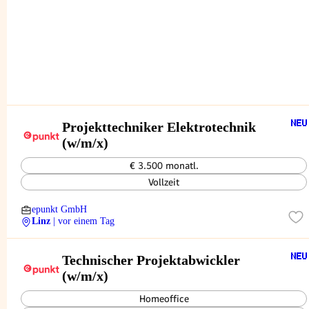
Projekttechniker Elektrotechnik
(w/m/x)
€ 3.500 monatl.
Vollzeit
epunkt GmbH
Linz
| vor einem Tag
Technischer Projektabwickler
(w/m/x)
Homeoffice