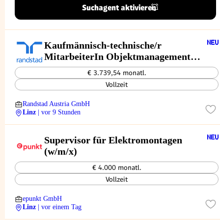
Suchagent aktivieren
Kaufmännisch-technische/r
MitarbeiterIn Objektmanagement
(m/w/d)
€ 3.739,54 monatl.
Vollzeit
Randstad Austria GmbH
Linz
| vor 9 Stunden
Supervisor für Elektromontagen
(w/m/x)
€ 4.000 monatl.
Vollzeit
epunkt GmbH
Linz
| vor einem Tag