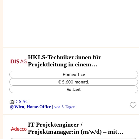
HKLS-Techniker:innen für
Projektleitung in einem
Unternehmen der gewerblichen
Homeoffice
Gebäudetechnik (m/w/d)
€ 5.600 monatl.
Vollzeit
DIS AG
Wien, Home-Office
| vor 5 Tagen
IT Projektengineer /
Projektmanager:in (m/w/d) – mit
Entwicklung zur Projektleitung