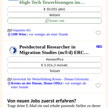
High-Tech Towerlösungen im
Defence-Bereich (all genders)
€ 50.055 jährl.
Vollzeit
Green Job
Frequentis AG
1100 Wien
| vor weniger als einer Stunde
Postdoctoral Researcher in
Migration Studies (m/f/d) ERC
Consolidator Grant (Comparison
Homeoffice
of Sanctuary Cities in US & Latin
€ 5.014,3 monatl.
America) SB26-0080
Teilzeit
Universität für Weiterbildung Krems - Donau-Universität
Krems
Krems an der Donau, Home-Office
| vor weniger als
einer Stunde
Von neuen Jobs zuerst erfahren?
Trage deine E-Mail ein und erhalte passende Stellen zu dieser