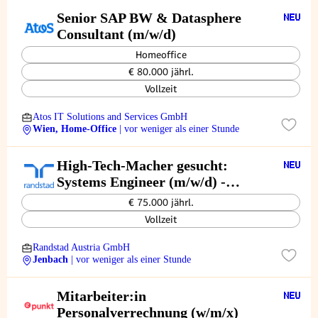
Senior SAP BW & Datasphere
Consultant (m/w/d)
Homeoffice
€ 80.000 jährl.
Vollzeit
Atos IT Solutions and Services GmbH
Wien, Home-Office
| vor weniger als einer Stunde
High-Tech-Macher gesucht:
Systems Engineer (m/w/d) -
Gestalte die Energiewende!
€ 75.000 jährl.
Vollzeit
Randstad Austria GmbH
Jenbach
| vor weniger als einer Stunde
Mitarbeiter:in
Personalverrechnung (w/m/x)