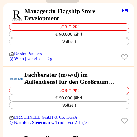
Manager:in Flagship Store
Development
JOB-TIPP!
€ 90.000 jährl.
Vollzeit
Ressler Partners
Wien
| vor einem Tag
Fachberater (m/w/d) im
Außendienst für den Großraum
Kärnten, Steiermark und Tirol
JOB-TIPP!
€ 50.000 jährl.
Vollzeit
DR.SCHNELL GmbH & Co. KGaA
Kärnten, Steiermark, Tirol
| vor 2 Tagen