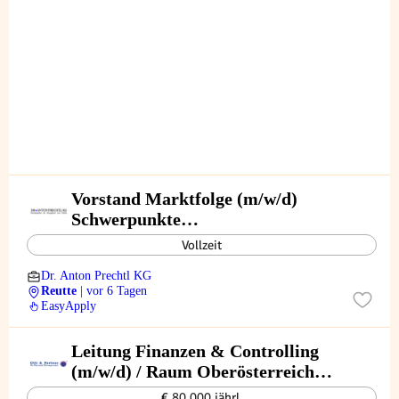
Vorstand Marktfolge (m/w/d)
Schwerpunkte
Finanzen/Risikomanagement/IT
Vollzeit
Dr. Anton Prechtl KG
Reutte
| vor 6 Tagen
EasyApply
Leitung Finanzen & Controlling
(m/w/d) / Raum Oberösterreich
(Zentralraum Linz / Innviertel)
€ 80.000 jährl.