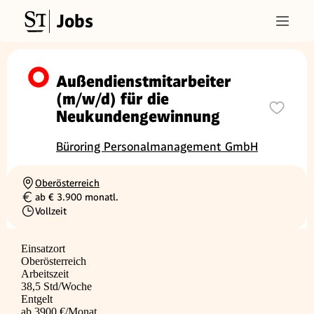
Jobs
Außendienstmitarbeiter
(m/w/d) für die
Neukundengewinnung
Büroring Personalmanagement GmbH
Oberösterreich
Ortschaft
ab € 3.900 monatl.
Gehalt
Vollzeit
Beschäftigungsart
Einsatzort
Oberösterreich
Arbeitszeit
38,5 Std/Woche
Entgelt
ab 3900 €/Monat