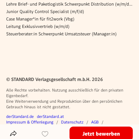
Lehre Brief- und Paketlogistik Schwerpunkt Distribution (w/m/d) 4111 Walding
Junior Quality Control Specialist (m/f/d)
Case Manager*in für fit2work (Vbg)
Leitung Exklusivvertrieb (w/m/d)
Steuerberater:in Schwerpunkt Umsatzsteuer (Manager:in)
© STANDARD Verlagsgesellschaft m.b.H. 2026
Alle Rechte vorbehalten. Nutzung ausschließlich für den privaten
Eigenbedarf.
Eine Weiterverwendung und Reproduktion über den persönlichen
Gebrauch hinaus ist nicht gestattet.
Weitere Angebote
derStandard.de
derStandard.at
Rechtliches
Impressum & Offenlegung
Datenschutz
AGB
Privacy Manager
Jetzt bewerben
Das Inserat Teilen