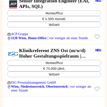
Senior Integration Engineer (EAI,
APIs, SQL)
Homeoffice
€ 4.500 monatl.
Vollzeit
ACP Gruppe
1120 Wien, Home-Office
| vor weniger als einer Stunde
Klinikreferent ZNS Ost (m/w/d)
Hoher Gestaltungsspielraum |
Kurze Entscheidungswege
Homeoffice
€ 75.000 jährl.
Vollzeit
ISG Personalmanagement GmbH
Wien, Niederösterreich, Oberösterreich
| vor weniger als
einer Stunde