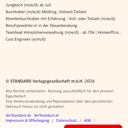
Jungkoch (m/w/d) ab Juli
Buchhalter (m/w/d) Mödling, Vollzeit/Teilzeit
Klientenbuchhalter mit Erfahrung - Voll- oder Teilzeit (m/w/d)
Berufsanwärter:in in der Steuerberatung
Teamlead Immobilienverwaltung (m/w/d) - ab 70k | Homeoffice & Benefits | Wien 1190
Cost Engineer (w/m/d)
© STANDARD Verlagsgesellschaft m.b.H. 2026
Alle Rechte vorbehalten. Nutzung ausschließlich für den privaten
Eigenbedarf.
Eine Weiterverwendung und Reproduktion über den persönlichen
Gebrauch hinaus ist nicht gestattet.
Weitere Angebote
derStandard.de
derStandard.at
Rechtliches
Impressum & Offenlegung
Datenschutz
AGB
Privacy Manager